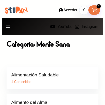
Saltar
0
Acceder
al
contenido
Usuario o Correo Electrónico
YouTube
Instagram
Categoría:
Mente Sana
Contraseña
Perdiste tu contraseña?
Recuérdame
Alimentación Saludable
INICIA SESIÓN
1 Contenidos
Aún no tienes una cuenta?
Regístrate
Alimento del Alma