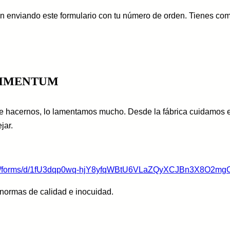
ón enviando este formulario con tu número de orden. Tienes co
LIMENTUM
e hacernos, lo lamentamos mucho. Desde la fábrica cuidamos e
jar.
com/forms/d/1fU3dqp0wq-hjY8yfqWBtU6VLaZQyXCJBn3X8O2mgC
normas de calidad e inocuidad.