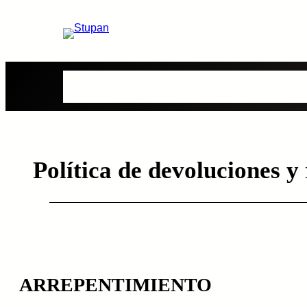
Saltar
al
contenido
Bolsones
Viandas
Contenidos
Quienes S
Política de devoluciones y
ARREPENTIMIENTO