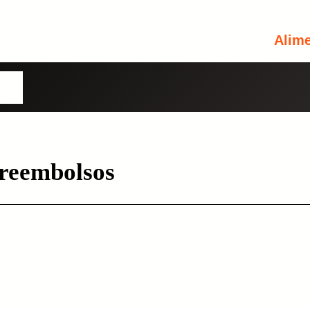
Alim
Usuario o Correo Electrónico
omos
Contraseña
 reembolsos
Perdiste tu contraseña?
Recuérdame
INICIA SESIÓN
Aún no tienes una cuenta?
Regístrate