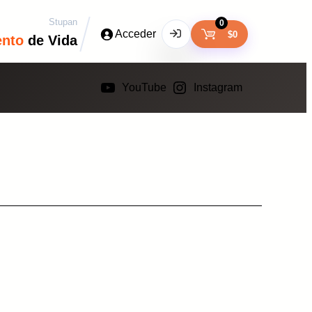
Stupan
0
Acceder
$
0
ento
de Vida
YouTube
Instagram