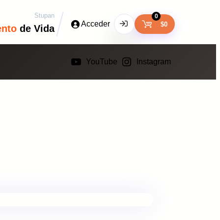
Stupan
0
Acceder
$
0
ento
de Vida
YouTube
Instagram