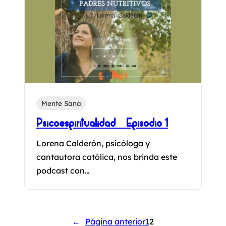
Mente Sana
Psicoespiritualidad – Episodio 1
Lorena Calderón, psicóloga y
cantautora católica, nos brinda este
podcast con…
←
Página anterior
1
2