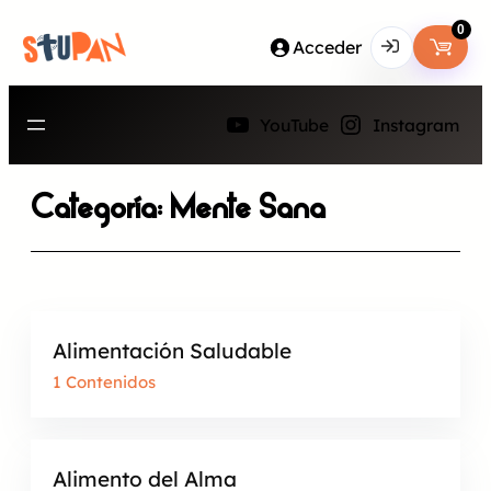
Saltar
0
Acceder
al
contenido
Usuario o Correo Electrónico
YouTube
Instagram
Categoría:
Mente Sana
Contraseña
Perdiste tu contraseña?
Recuérdame
Alimentación Saludable
INICIA SESIÓN
1 Contenidos
Aún no tienes una cuenta?
Regístrate
Alimento del Alma