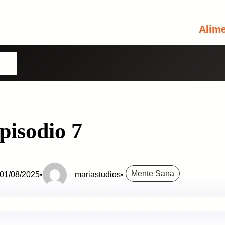
Alim
Usuario o Correo Electrónico
omos
Contraseña
pisodio 7
Perdiste tu contraseña?
Recuérdame
INICIA SESIÓN
Mente Sana
01/08/2025
•
mariastudios
•
Aún no tienes una cuenta?
Regístrate