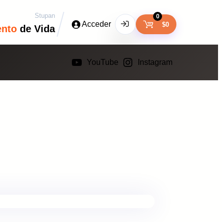
Stupan
0
Acceder
$
0
ento
de Vida
YouTube
Instagram