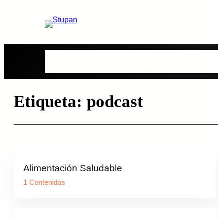
Saltar
al
contenido
Bolsones
Viandas
Contenidos
Quienes S
Etiqueta:
podcast
Alimentación Saludable
1 Contenidos