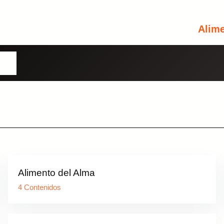
Alim
Usuario o Correo Electrónico
omos
Contraseña
Perdiste tu contraseña?
Recuérdame
INICIA SESIÓN
Alimento del Alma
4 Contenidos
Aún no tienes una cuenta?
Regístrate