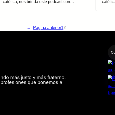
católica, nos brinda este podcast con…
católi
←
Página anterior
1
2
Co
do más justo y más fraterno.
y profesiones que ponemos al