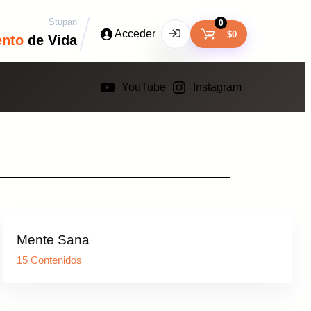
Stupan
0
Acceder
$
0
ento
de Vida
YouTube
Instagram
Mente Sana
15 Contenidos