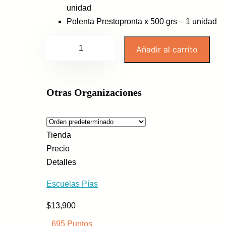
unidad
Polenta Prestopronta x 500 grs – 1 unidad
B
Añadir al carrito
o
l
s
Otras Organizaciones
ó
n
P
Tienda
e
Precio
r
Detalles
s
o
Escuelas Pías
n
$
13,900
a
l
695 Puntos