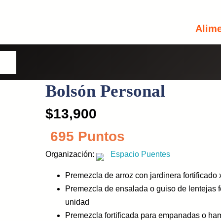
Alim
Usuario o Correo Electrónico
omos
Bolsón Personal
Contraseña
$
13,900
Perdiste tu contraseña?
Recuérdame
695 Puntos
INICIA SESIÓN
Organización:
Espacio Puentes
Premezcla de arroz con jardinera fortificado 
Aún no tienes una cuenta?
Regístrate
Premezcla de ensalada o guiso de lentejas for
unidad
Premezcla fortificada para empanadas o ham