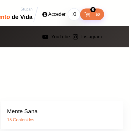
Stupan
0
Acceder
$
0
ento
de Vida
YouTube
Instagram
Mente Sana
15 Contenidos