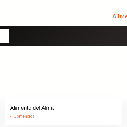
Alim
Usuario o Correo Electrónico
omos
Contraseña
Perdiste tu contraseña?
Recuérdame
INICIA SESIÓN
Alimento del Alma
Aún no tienes una cuenta?
Regístrate
4 Contenidos