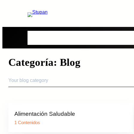
Saltar
al
contenido
Bolsones
Viandas
Contenidos
Quienes S
Categoría:
Blog
Your blog category
Alimentación Saludable
1 Contenidos